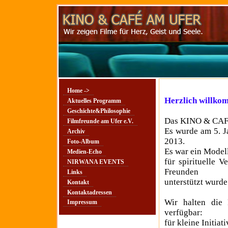
Home ->
Herzlich willk
Aktuelles Programm
Geschichte&Philosophie
Das KINO & CAFÉ 
Filmfreunde am Ufer e.V.
Es wurde am 5. J
Archiv
2013.
Foto-Album
Es war ein Model
Medien-Echo
für spirituelle 
NIRWANA EVENTS
Freunden
Links
unterstützt wurde
Kontakt
Kontaktadressen
Wir halten die
Impressum
verfügbar:
für kleine Initia