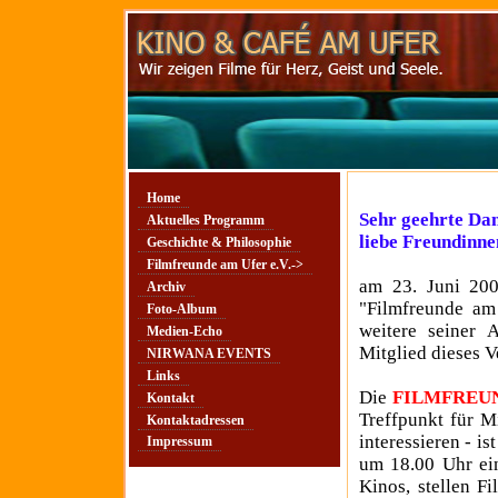
Home
Sehr geehrte Da
Aktuelles Programm
liebe Freundin
Geschichte & Philosophie
Filmfreunde am Ufer e.V.->
am 23. Juni 200
Archiv
"Filmfreunde am 
Foto-Album
weitere seiner 
Medien-Echo
Mitglied dieses V
NIRWANA EVENTS
Links
Die
FILMFREUN
Kontakt
Treffpunkt für Mi
Kontaktadressen
interessieren - i
Impressum
um 18.00 Uhr ein
Kinos, stellen F